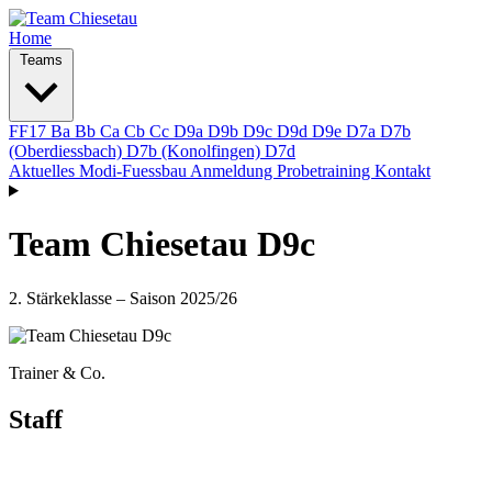
Home
Teams
FF17
Ba
Bb
Ca
Cb
Cc
D9a
D9b
D9c
D9d
D9e
D7a
D7b
(Oberdiessbach)
D7b (Konolfingen)
D7d
Aktuelles
Modi-Fuessbau
Anmeldung Probetraining
Kontakt
Team Chiesetau D9c
2. Stärkeklasse – Saison 2025/26
Trainer & Co.
Staff