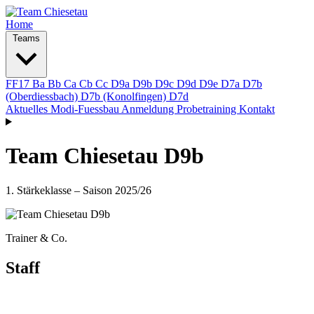
Home
Teams
FF17
Ba
Bb
Ca
Cb
Cc
D9a
D9b
D9c
D9d
D9e
D7a
D7b
(Oberdiessbach)
D7b (Konolfingen)
D7d
Aktuelles
Modi-Fuessbau
Anmeldung Probetraining
Kontakt
Team Chiesetau D9b
1. Stärkeklasse – Saison 2025/26
Trainer & Co.
Staff